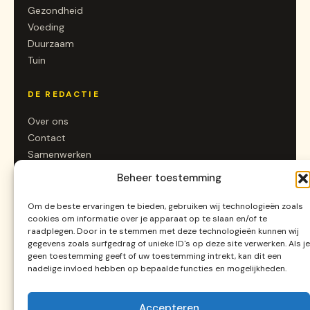
Gezondheid
Voeding
Duurzaam
Tuin
DE REDACTIE
Over ons
Contact
Samenwerken
Beheer toestemming
SOCIAL
Om de beste ervaringen te bieden, gebruiken wij technologieën zoals
Instagram
cookies om informatie over je apparaat op te slaan en/of te
raadplegen. Door in te stemmen met deze technologieën kunnen wij
LinkedIn
gegevens zoals surfgedrag of unieke ID's op deze site verwerken. Als je
Pinterest
geen toestemming geeft of uw toestemming intrekt, kan dit een
RSS
nadelige invloed hebben op bepaalde functies en mogelijkheden.
Accepteren