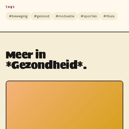
tags
#beweging
#gezond
#motivatie
#sporten
#thuis
Meer in
*Gezondheid*.