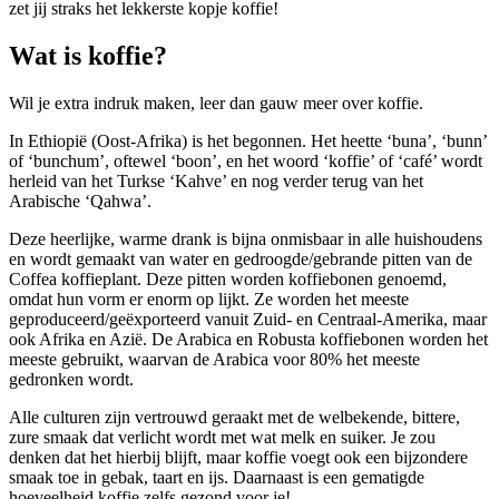
zet jij straks het lekkerste kopje koffie!
Wat is koffie?
Wil je extra indruk maken, leer dan gauw meer over koffie.
In Ethiopië (Oost-Afrika) is het begonnen. Het heette ‘buna’, ‘bunn’
of ‘bunchum’, oftewel ‘boon’, en het woord ‘koffie’ of ‘café’ wordt
herleid van het Turkse ‘Kahve’ en nog verder terug van het
Arabische ‘Qahwa’.
Deze heerlijke, warme drank is bijna onmisbaar in alle huishoudens
en wordt gemaakt van water en gedroogde/gebrande pitten van de
Coffea koffieplant. Deze pitten worden koffiebonen genoemd,
omdat hun vorm er enorm op lijkt. Ze worden het meeste
geproduceerd/geëxporteerd vanuit Zuid- en Centraal-Amerika, maar
ook Afrika en Azië. De Arabica en Robusta koffiebonen worden het
meeste gebruikt, waarvan de Arabica voor 80% het meeste
gedronken wordt.
Alle culturen zijn vertrouwd geraakt met de welbekende, bittere,
zure smaak dat verlicht wordt met wat melk en suiker. Je zou
denken dat het hierbij blijft, maar koffie voegt ook een bijzondere
smaak toe in gebak, taart en ijs. Daarnaast is een gematigde
hoeveelheid koffie zelfs gezond voor je!