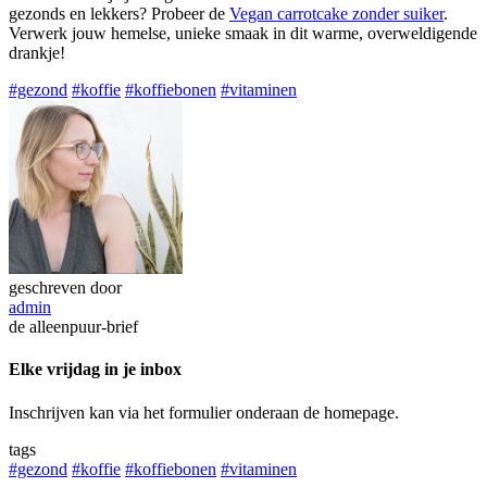
gezonds en lekkers? Probeer de
Vegan carrotcake zonder suiker
.
Verwerk jouw hemelse, unieke smaak in dit warme, overweldigende
drankje!
#gezond
#koffie
#koffiebonen
#vitaminen
geschreven door
admin
de alleenpuur-brief
Elke vrijdag in je inbox
Inschrijven kan via het formulier onderaan de homepage.
tags
#gezond
#koffie
#koffiebonen
#vitaminen