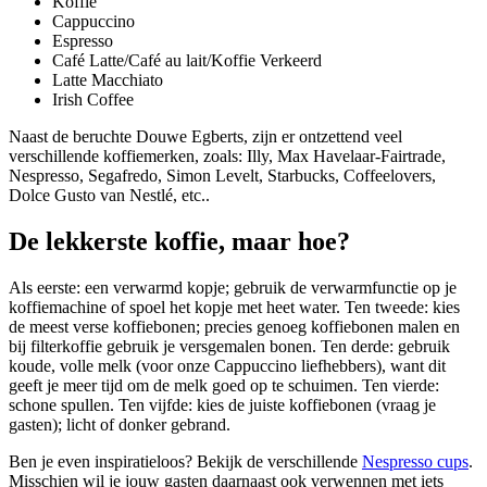
Koffie
Cappuccino
Espresso
Café Latte/Café au lait/Koffie Verkeerd
Latte Macchiato
Irish Coffee
Naast de beruchte Douwe Egberts, zijn er ontzettend veel
verschillende koffiemerken, zoals: Illy, Max Havelaar-Fairtrade,
Nespresso, Segafredo, Simon Levelt, Starbucks, Coffeelovers,
Dolce Gusto van Nestlé, etc..
De lekkerste koffie, maar hoe?
Als eerste: een verwarmd kopje; gebruik de verwarmfunctie op je
koffiemachine of spoel het kopje met heet water. Ten tweede: kies
de meest verse koffiebonen; precies genoeg koffiebonen malen en
bij filterkoffie gebruik je versgemalen bonen. Ten derde: gebruik
koude, volle melk (voor onze Cappuccino liefhebbers), want dit
geeft je meer tijd om de melk goed op te schuimen. Ten vierde:
schone spullen. Ten vijfde: kies de juiste koffiebonen (vraag je
gasten); licht of donker gebrand.
Ben je even inspiratieloos? Bekijk de verschillende
Nespresso cups
.
Misschien wil je jouw gasten daarnaast ook verwennen met iets