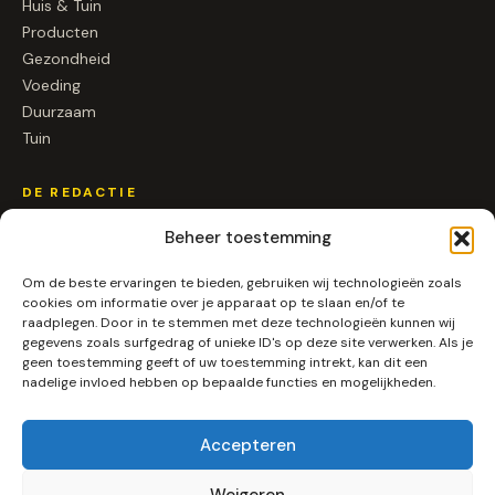
Huis & Tuin
Producten
Gezondheid
Voeding
Duurzaam
Tuin
DE REDACTIE
Over ons
Beheer toestemming
Contact
Om de beste ervaringen te bieden, gebruiken wij technologieën zoals
Samenwerken
cookies om informatie over je apparaat op te slaan en/of te
raadplegen. Door in te stemmen met deze technologieën kunnen wij
SOCIAL
gegevens zoals surfgedrag of unieke ID's op deze site verwerken. Als je
geen toestemming geeft of uw toestemming intrekt, kan dit een
nadelige invloed hebben op bepaalde functies en mogelijkheden.
Instagram
LinkedIn
Pinterest
Accepteren
RSS
Weigeren