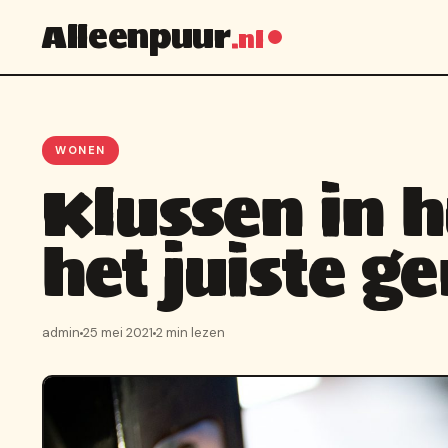
Alleenpuur
.nl
WONEN
Klussen in h
het juiste g
admin
25 mei 2021
2 min lezen