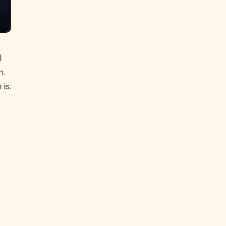
l
n.
is.