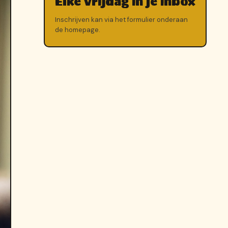
Elke vrijdag in je inbox
Inschrijven kan via het formulier onderaan
de homepage.