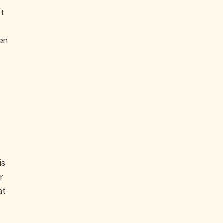
et
een
is
r
at