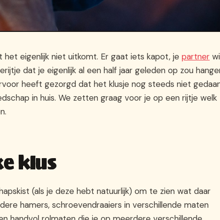
 het eigenlijk niet uitkomt. Er gaat iets kapot, je
partner
wi
rijtje dat je eigenlijk al een half jaar geleden op zou hange
ervoor heeft gezorgd dat het klusje nog steeds niet gedaan 
schap in huis. We zetten graag voor je op een rijtje welk
n.
e klus
pskist (als je deze hebt natuurlijk) om te zien wat daar
rdere hamers, schroevendraaiers in verschillende maten
een handvol rolmaten die je op meerdere verschillende