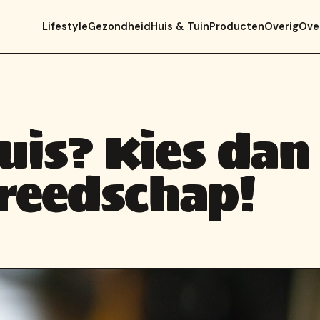
Lifestyle
Gezondheid
Huis & Tuin
Producten
Overig
Ove
uis? Kies dan
ereedschap!