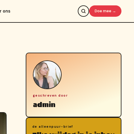
r ons
Doe mee →
geschreven door
admin
de alleenpuur-brief