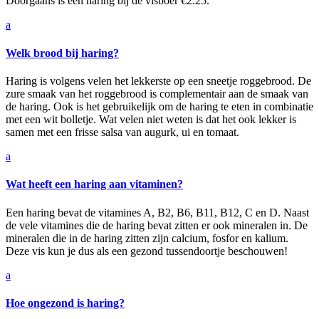
Doorgaans is een haring bij de visboer €2.25.
a
Welk brood bij haring?
Haring is volgens velen het lekkerste op een sneetje roggebrood. De
zure smaak van het roggebrood is complementair aan de smaak van
de haring. Ook is het gebruikelijk om de haring te eten in combinatie
met een wit bolletje. Wat velen niet weten is dat het ook lekker is
samen met een frisse salsa van augurk, ui en tomaat.
a
Wat heeft een haring aan vitaminen?
Een haring bevat de vitamines A, B2, B6, B11, B12, C en D. Naast
de vele vitamines die de haring bevat zitten er ook mineralen in. De
mineralen die in de haring zitten zijn calcium, fosfor en kalium.
Deze vis kun je dus als een gezond tussendoortje beschouwen!
a
Hoe ongezond is haring?