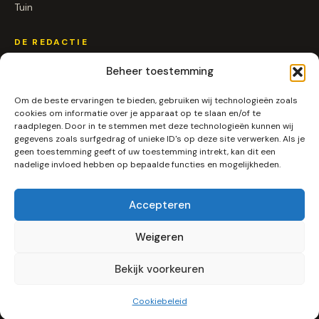
Tuin
DE REDACTIE
Over ons
Beheer toestemming
Contact
Om de beste ervaringen te bieden, gebruiken wij technologieën zoals
Samenwerken
cookies om informatie over je apparaat op te slaan en/of te
raadplegen. Door in te stemmen met deze technologieën kunnen wij
gegevens zoals surfgedrag of unieke ID's op deze site verwerken. Als je
SOCIAL
geen toestemming geeft of uw toestemming intrekt, kan dit een
nadelige invloed hebben op bepaalde functies en mogelijkheden.
Instagram
LinkedIn
Pinterest
Accepteren
RSS
Weigeren
Bekijk voorkeuren
© 2026 Alleenpuur.nl ·
Algemene voorwaarden
·
Privacy
Gemaakt in Nederland ★
Cookiebeleid