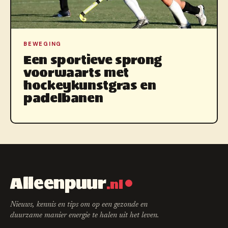
BEWEGING
Een sportieve sprong
voorwaarts met
hockeykunstgras en
padelbanen
Alleenpuur
.nl
Nieuws, kennis en tips om op een gezonde en
duurzame manier energie te halen uit het leven.