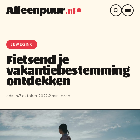
Alleenpuur
.nl
BEWEGING
Fietsend je
vakantiebestemming
ontdekken
admin
7 oktober 2022
2 min lezen