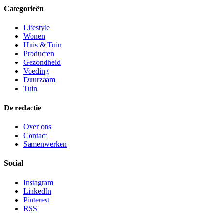
Categorieën
Lifestyle
Wonen
Huis & Tuin
Producten
Gezondheid
Voeding
Duurzaam
Tuin
De redactie
Over ons
Contact
Samenwerken
Social
Instagram
LinkedIn
Pinterest
RSS