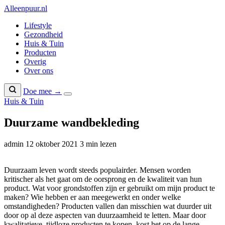
Naar
Alleenpuur
.nl
inhoud
Lifestyle
Gezondheid
Huis & Tuin
Producten
Overig
Over ons
Doe mee →
Huis & Tuin
Duurzame wandbekleding
admin
12 oktober 2021
3 min lezen
Duurzaam leven wordt steeds populairder. Mensen worden
kritischer als het gaat om de oorsprong en de kwaliteit van hun
product. Wat voor grondstoffen zijn er gebruikt om mijn product te
maken? Wie hebben er aan meegewerkt en onder welke
omstandigheden? Producten vallen dan misschien wat duurder uit
door op al deze aspecten van duurzaamheid te letten. Maar door
kwalitatieve, tijdloze producten te kopen, kost het op de lange