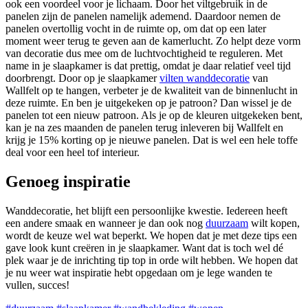
ook een voordeel voor je lichaam. Door het viltgebruik in de
panelen zijn de panelen namelijk ademend. Daardoor nemen de
panelen overtollig vocht in de ruimte op, om dat op een later
moment weer terug te geven aan de kamerlucht. Zo helpt deze vorm
van decoratie dus mee om de luchtvochtigheid te reguleren. Met
name in je slaapkamer is dat prettig, omdat je daar relatief veel tijd
doorbrengt. Door op je slaapkamer
vilten wanddecoratie
van
Wallfelt op te hangen, verbeter je de kwaliteit van de binnenlucht in
deze ruimte. En ben je uitgekeken op je patroon? Dan wissel je de
panelen tot een nieuw patroon. Als je op de kleuren uitgekeken bent,
kan je na zes maanden de panelen terug inleveren bij Wallfelt en
krijg je 15% korting op je nieuwe panelen. Dat is wel een hele toffe
deal voor een heel tof interieur.
Genoeg inspiratie
Wanddecoratie, het blijft een persoonlijke kwestie. Iedereen heeft
een andere smaak en wanneer je dan ook nog
duurzaam
wilt kopen,
wordt de keuze wel wat beperkt. We hopen dat je met deze tips een
gave look kunt creëren in je slaapkamer. Want dat is toch wel dé
plek waar je de inrichting tip top in orde wilt hebben. We hopen dat
je nu weer wat inspiratie hebt opgedaan om je lege wanden te
vullen, succes!