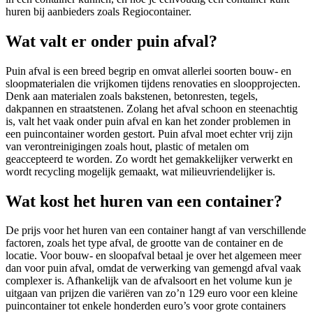
huren bij aanbieders zoals Regiocontainer.
Wat valt er onder puin afval?
Puin afval is een breed begrip en omvat allerlei soorten bouw- en
sloopmaterialen die vrijkomen tijdens renovaties en sloopprojecten.
Denk aan materialen zoals bakstenen, betonresten, tegels,
dakpannen en straatstenen. Zolang het afval schoon en steenachtig
is, valt het vaak onder puin afval en kan het zonder problemen in
een puincontainer worden gestort. Puin afval moet echter vrij zijn
van verontreinigingen zoals hout, plastic of metalen om
geaccepteerd te worden. Zo wordt het gemakkelijker verwerkt en
wordt recycling mogelijk gemaakt, wat milieuvriendelijker is.
Wat kost het huren van een container?
De prijs voor het huren van een container hangt af van verschillende
factoren, zoals het type afval, de grootte van de container en de
locatie. Voor bouw- en sloopafval betaal je over het algemeen meer
dan voor puin afval, omdat de verwerking van gemengd afval vaak
complexer is. Afhankelijk van de afvalsoort en het volume kun je
uitgaan van prijzen die variëren van zo’n 129 euro voor een kleine
puincontainer tot enkele honderden euro’s voor grote containers