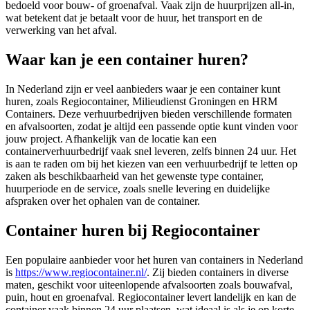
bedoeld voor bouw- of groenafval. Vaak zijn de huurprijzen all-in,
wat betekent dat je betaalt voor de huur, het transport en de
verwerking van het afval.
Waar kan je een container huren?
In Nederland zijn er veel aanbieders waar je een container kunt
huren, zoals Regiocontainer, Milieudienst Groningen en HRM
Containers. Deze verhuurbedrijven bieden verschillende formaten
en afvalsoorten, zodat je altijd een passende optie kunt vinden voor
jouw project. Afhankelijk van de locatie kan een
containerverhuurbedrijf vaak snel leveren, zelfs binnen 24 uur. Het
is aan te raden om bij het kiezen van een verhuurbedrijf te letten op
zaken als beschikbaarheid van het gewenste type container,
huurperiode en de service, zoals snelle levering en duidelijke
afspraken over het ophalen van de container.
Container huren bij Regiocontainer
Een populaire aanbieder voor het huren van containers in Nederland
is
https://www.regiocontainer.nl/
. Zij bieden containers in diverse
maten, geschikt voor uiteenlopende afvalsoorten zoals bouwafval,
puin, hout en groenafval. Regiocontainer levert landelijk en kan de
container vaak binnen 24 uur plaatsen, wat ideaal is als je op korte