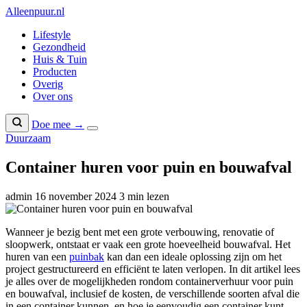
Naar
Alleenpuur
.nl
inhoud
Lifestyle
Gezondheid
Huis & Tuin
Producten
Overig
Over ons
Doe mee →
Duurzaam
Container huren voor puin en bouwafval
admin
16 november 2024
3 min lezen
Wanneer je bezig bent met een grote verbouwing, renovatie of
sloopwerk, ontstaat er vaak een grote hoeveelheid bouwafval. Het
huren van een
puinbak
kan dan een ideale oplossing zijn om het
project gestructureerd en efficiënt te laten verlopen. In dit artikel lees
je alles over de mogelijkheden rondom containerverhuur voor puin
en bouwafval, inclusief de kosten, de verschillende soorten afval die
in een container kunnen, en hoe je eenvoudig een container kunt