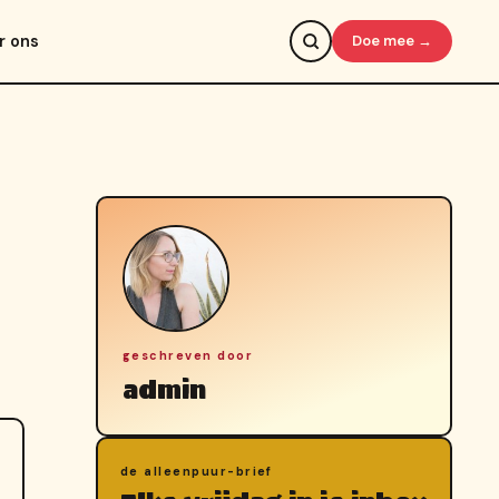
r ons
Doe mee →
geschreven door
admin
de alleenpuur-brief