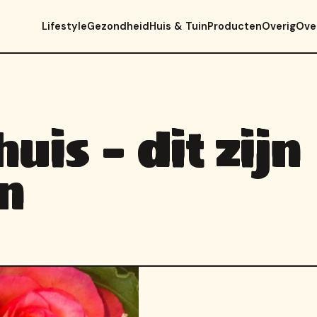
Lifestyle
Gezondheid
Huis & Tuin
Producten
Overig
Ove
uis – dit zijn
n