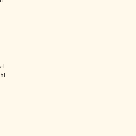
jn
el
cht