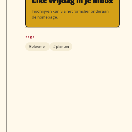
Elke vrijdag in je inbox
Inschrijven kan via het formulier onderaan
de homepage.
tags
#bloemen
#planten