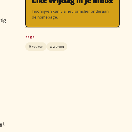
Elke vrijdag in je inbox
Inschrijven kan via het formulier onderaan
de homepage.
tig
tags
#keuken
#wonen
egt