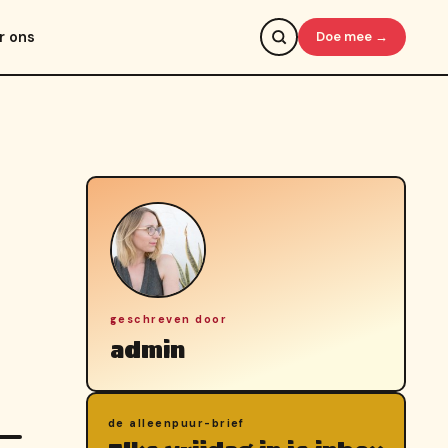
r ons
Doe mee →
geschreven door
admin
de alleenpuur-brief