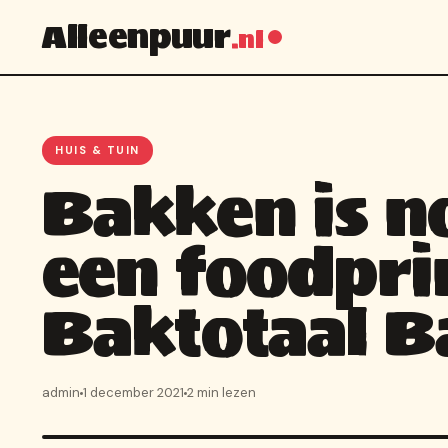
Alleenpuur
.nl
HUIS & TUIN
Bakken is n
een foodpri
Baktotaal B
admin
1 december 2021
2 min lezen