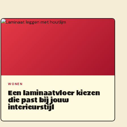
WONEN
Een laminaatvloer kiezen
die past bij jouw
interieurstijl