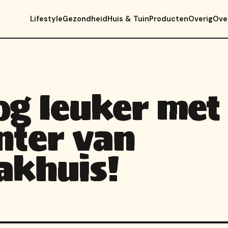
Lifestyle
Gezondheid
Huis & Tuin
Producten
Overig
Ove
og leuker met
nter van
akhuis!