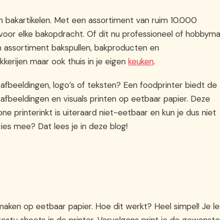
 bakartikelen. Met een assortiment van ruim 10.000
 voor elke bakopdracht. Of dit nu professioneel of hobbyma
im assortiment bakspullen, bakproducten en
erijen maar ook thuis in je eigen
keuken
.
afbeeldingen, logo’s of teksten? Een foodprinter biedt de
afbeeldingen en visuals printen op eetbaar papier. Deze
e printerinkt is uiteraard niet-eetbaar en kun je dus niet
ies mee? Dat lees je in deze blog!
aken op eetbaar papier. Hoe dit werkt? Heel simpel! Je l
frosty sheets in de printer. Vervolgens print je de gewenste