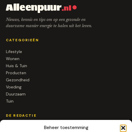
Alleenpuur
.nl
Nieuws, kennis en tips om op een gezonde en
duurzame manier energie te halen uit het leven.
CATEGORIEËN
Lifestyle
Wonen
Huis & Tuin
Producten
Gezondheid
Voeding
Duurzaam
Tuin
DE REDACTIE
Over ons
Beheer toestemming