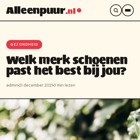
Alleenpuur
.nl
GEZONDHEID
Welk merk schoenen
past het best bij jou?
admin
21 december 2021
3 min lezen