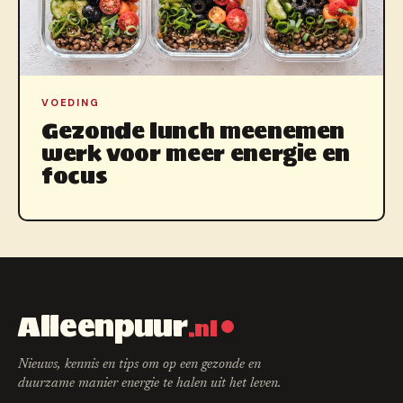
VOEDING
Gezonde lunch meenemen
werk voor meer energie en
focus
Alleenpuur
.nl
Nieuws, kennis en tips om op een gezonde en
duurzame manier energie te halen uit het leven.