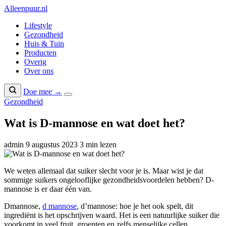
Naar
Alleenpuur
.nl
inhoud
Lifestyle
Gezondheid
Huis & Tuin
Producten
Overig
Over ons
Doe mee →
Gezondheid
Wat is D-mannose en wat doet het?
admin
9 augustus 2023
3 min lezen
We weten allemaal dat suiker slecht voor je is. Maar wist je dat
sommige suikers ongelooflijke gezondheidsvoordelen hebben? D-
mannose is er daar één van.
Dmannose,
d mannose
, d’mannose: hoe je het ook spelt, dit
ingrediënt is het opschrijven waard. Het is een natuurlijke suiker die
voorkomt in veel fruit, groenten en zelfs menselijke cellen.