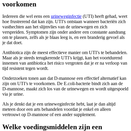
voorkomen
Iedereen die wel eens een
urineweginfectie
(UTI) heeft gehad, weet
hoe frustrerend dat kan zijn. UTI’s ontstaan wanneer bacteriën zich
vasthechten aan het slijmvlies van de urinewegen en zich
verspreiden. Symptomen zijn onder andere een constante aandrang
om te plassen, zelfs als je blaas leeg is, en een branderig gevoel als
je dat doet.
Antibiotica zijn de meest effectieve manier om UTI’s te behandelen.
Maar als je steeds terugkerende UTI’s krijgt, kan het voortdurend
innemen van antibiotica het risico vergroten dat je er na verloop van
tijd resistent tegen wordt.
Onderzoeken tonen aan dat D-mannose een effectief alternatief kan
zijn om UTI’s te voorkomen. De E.coli-bacterie bindt zich aan de
D-mannose, maakt zich los van de urinewegen en wordt uitgespoeld
via je urine.
Als je denkt dat je een urineweginfectie hebt, laat je dan altijd
meteen door een arts behandelen voordat je enkel en alleen
vertrouwt op D-mannose of een ander supplement.
Welke voedingsmiddelen zijn een