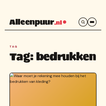
Alleenpuur
.nl
TAG
Tag:
bedrukken