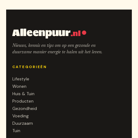
Alleenpuur
.nl
Nieuws, kennis en tips om op een gezonde en
duurzame manier energie te halen uit het leven.
CATEGORIEËN
Lifestyle
Wonen
Huis & Tuin
Producten
Gezondheid
Voeding
Duurzaam
Tuin