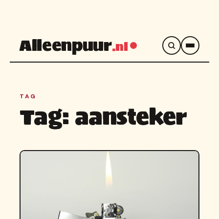
Alleenpuur
.nl
TAG
Tag:
aansteker