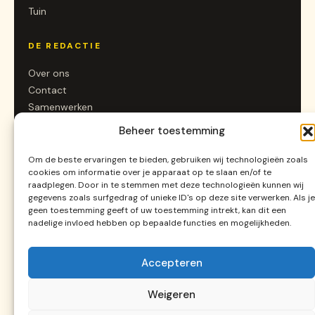
Tuin
DE REDACTIE
Over ons
Contact
Samenwerken
Beheer toestemming
SOCIAL
Om de beste ervaringen te bieden, gebruiken wij technologieën zoals
Instagram
cookies om informatie over je apparaat op te slaan en/of te
raadplegen. Door in te stemmen met deze technologieën kunnen wij
LinkedIn
gegevens zoals surfgedrag of unieke ID's op deze site verwerken. Als je
Pinterest
geen toestemming geeft of uw toestemming intrekt, kan dit een
RSS
nadelige invloed hebben op bepaalde functies en mogelijkheden.
Accepteren
© 2026 Alleenpuur.nl ·
Algemene voorwaarden
·
Privacy
Gemaakt in Nederland ★
Weigeren