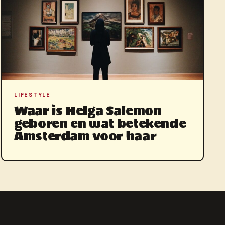
LIFESTYLE
Waar is Helga Salemon
geboren en wat betekende
Amsterdam voor haar