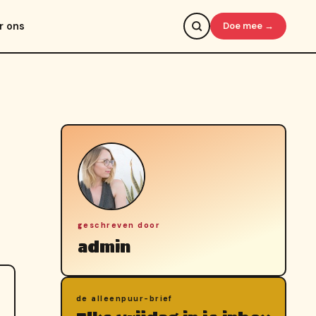
r ons
Doe mee →
geschreven door
admin
de alleenpuur-brief