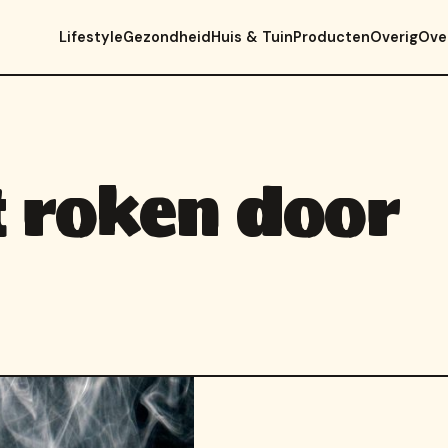
Lifestyle
Gezondheid
Huis & Tuin
Producten
Overig
Ove
 roken door