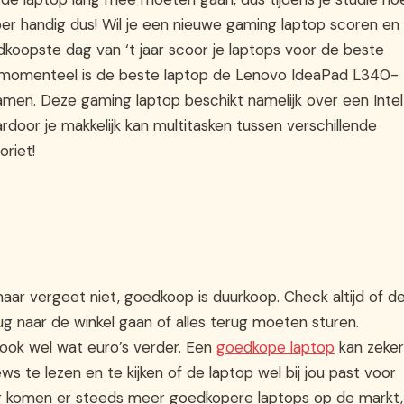
uper handig dus! Wil je een nieuwe gaming laptop scoren en
dkoopste dag van ‘t jaar scoor je laptops voor de beste
ant momenteel is de beste laptop de Lenovo IdeaPad L340-
amen. Deze gaming laptop beschikt namelijk over een Intel
oor je makkelijk kan multitasken tussen verschillende
riet!
aar vergeet niet, goedkoop is duurkoop. Check altijd of d
rug naar de winkel gaan of alles terug moeten sturen.
n ook wel wat euro’s verder. Een
goedkope laptop
kan zeker
ws te lezen en te kijken of de laptop wel bij jou past voor
kig komen er steeds meer goedkopere laptops op de markt,