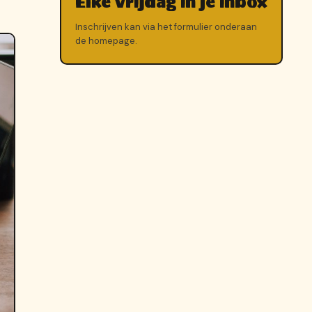
Elke vrijdag in je inbox
Inschrijven kan via het formulier onderaan
de homepage.