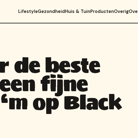
Lifestyle
Gezondheid
Huis & Tuin
Producten
Overig
Ove
r de beste
een fijne
 ‘m op Black