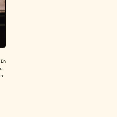
 En
e.
en