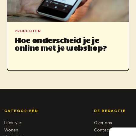
PRODUCTEN
Hoe onderscheid je je
online met je webshop?
CATEGORIEËN
DE REDACTIE
Lifestyle
Over ons
Wonen
Contact