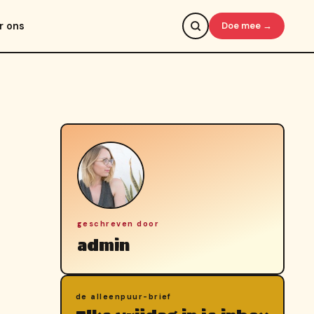
r ons
Doe mee →
geschreven door
admin
de alleenpuur-brief