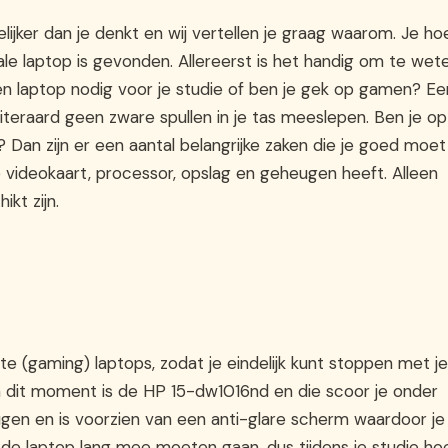
jker dan je denkt en wij vertellen je graag waarom. Je ho
ale laptop is gevonden. Allereerst is het handig om te wet
een laptop nodig voor je studie of ben je gek op gamen? Ee
iteraard geen zware spullen in je tas meeslepen. Ben je op
Dan zijn er een aantal belangrijke zaken die je goed moet
e videokaart, processor, opslag en geheugen heeft. Alleen
ikt zijn.
e (gaming) laptops, zodat je eindelijk kunt stoppen met je
 dit moment is de HP 15-dw1016nd en die scoor je onder
gen en is voorzien van een anti-glare scherm waardoor je 
 de laptop lang mee moeten gaan, dus tijdens je studie ho