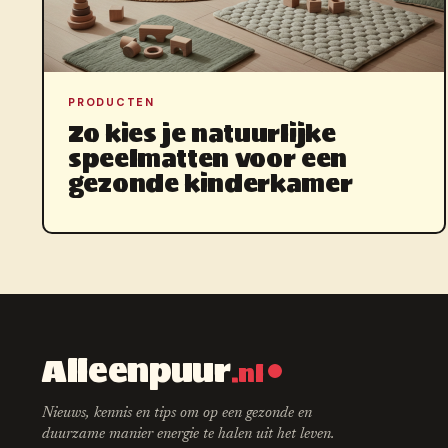
PRODUCTEN
Zo kies je natuurlijke
speelmatten voor een
gezonde kinderkamer
Alleenpuur
.nl
Nieuws, kennis en tips om op een gezonde en
duurzame manier energie te halen uit het leven.