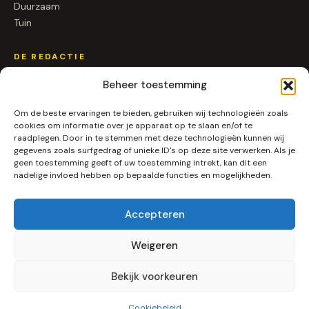
Duurzaam
Tuin
DE REDACTIE
Over ons
Beheer toestemming
Contact
Om de beste ervaringen te bieden, gebruiken wij technologieën zoals
Samenwerken
cookies om informatie over je apparaat op te slaan en/of te
raadplegen. Door in te stemmen met deze technologieën kunnen wij
SOCIAL
gegevens zoals surfgedrag of unieke ID's op deze site verwerken. Als je
geen toestemming geeft of uw toestemming intrekt, kan dit een
nadelige invloed hebben op bepaalde functies en mogelijkheden.
Instagram
LinkedIn
Pinterest
Accepteren
RSS
Weigeren
Bekijk voorkeuren
© 2026 Alleenpuur.nl ·
Algemene voorwaarden
·
Privacy
Gemaakt in Nederland ★
Cookiebeleid