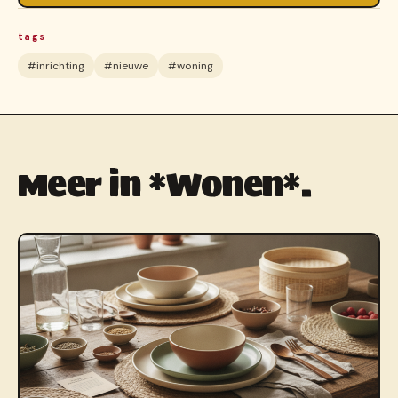
tags
#inrichting
#nieuwe
#woning
Meer in *Wonen*.