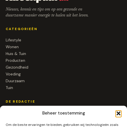
Nieuws, kennis en tips om op een gezonde en
duurzame manier energie te halen uit het leven.
CATEGORIEËN
Lifestyle
Wonen
Huis & Tuin
Producten
Gezondheid
Voeding
Duurzaam
Tuin
DE REDACTIE
Over ons
Beheer toestemming
Contact
Om de beste ervaringen te bieden, gebruiken wij technologieën zoals
Samenwerken