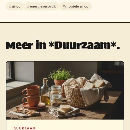
#airco
#energieverbruik
#mobiele airco
Meer in *Duurzaam*.
DUURZAAM