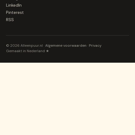
LinkedIn
Pinterest
RSS
© 2026 Alleenpuur.nl ·
Algemene voorwaarden
·
Privacy
Gemaakt in Nederland ★