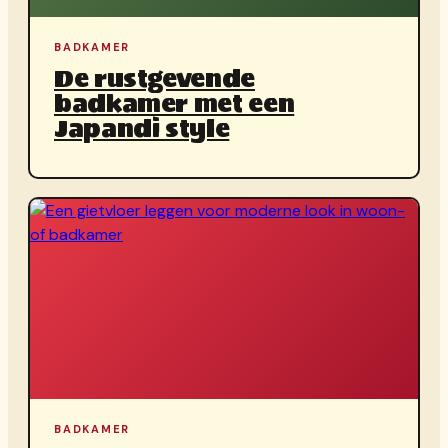
BADKAMER
De rustgevende
badkamer met een
Japandi style
BADKAMER