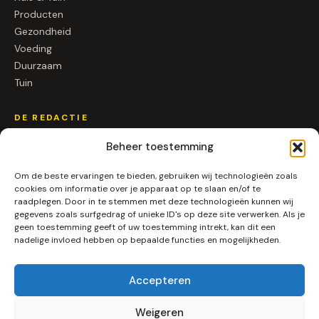
Producten
Gezondheid
Voeding
Duurzaam
Tuin
DE REDACTIE
Over ons
Beheer toestemming
Contact
Om de beste ervaringen te bieden, gebruiken wij technologieën zoals
Samenwerken
cookies om informatie over je apparaat op te slaan en/of te
raadplegen. Door in te stemmen met deze technologieën kunnen wij
gegevens zoals surfgedrag of unieke ID's op deze site verwerken. Als je
SOCIAL
geen toestemming geeft of uw toestemming intrekt, kan dit een
nadelige invloed hebben op bepaalde functies en mogelijkheden.
Instagram
LinkedIn
Pinterest
Accepteren
RSS
Weigeren