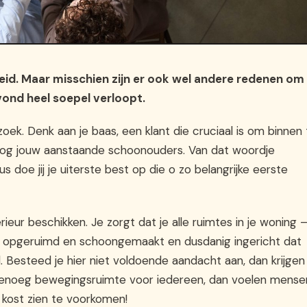
heid. Maar misschien zijn er ook wel andere redenen om
vond heel soepel verloopt.
zoek. Denk aan je baas, een klant die cruciaal is om binnen 
aar nog jouw aanstaande schoonouders. Van dat woordje
Dus doe jij je uiterste best op die o zo belangrijke eerste
ieur beschikken. Je zorgt dat je alle ruimtes in je woning 
t opgeruimd en schoongemaakt en dusdanig ingericht dat
 Besteed je hier niet voldoende aandacht aan, dan krijgen
t genoeg bewegingsruimte voor iedereen, dan voelen mense
 kost zien te voorkomen!