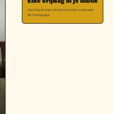
Elke vrijdag in je inbox
Inschrijven kan via het formulier onderaan
de homepage.