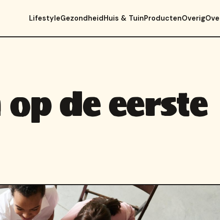
Lifestyle
Gezondheid
Huis & Tuin
Producten
Overig
Ove
n op de eerste