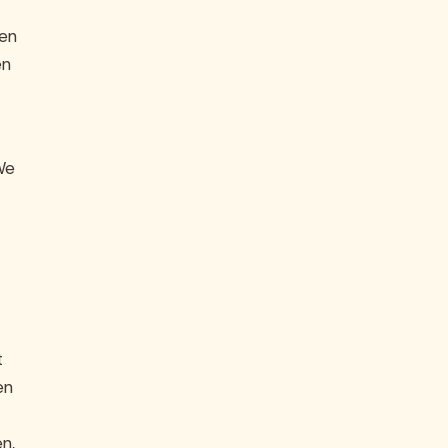
nen
ën
We
t
en
n,