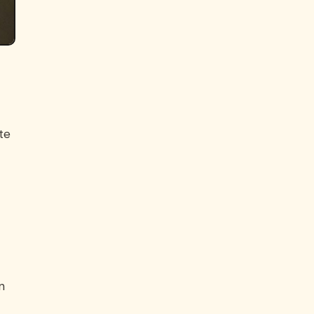
te
–
n