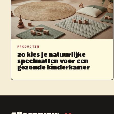
PRODUCTEN
Zo kies je natuurlijke
speelmatten voor een
gezonde kinderkamer