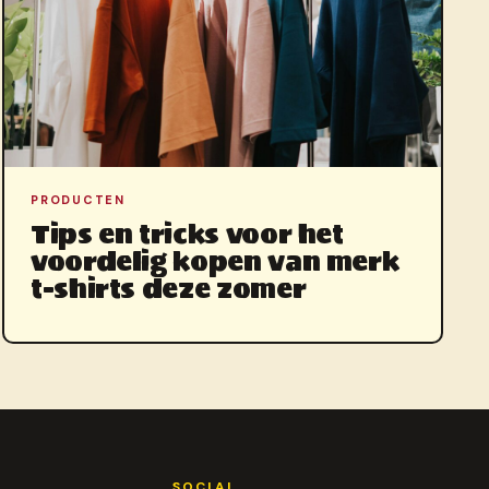
PRODUCTEN
Tips en tricks voor het
voordelig kopen van merk
t-shirts deze zomer
SOCIAL