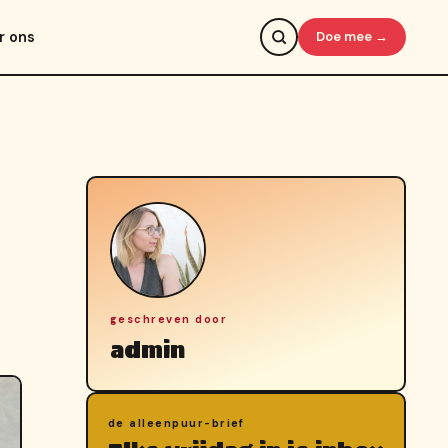
r ons
Doe mee →
geschreven door
admin
de alleenpuur-brief