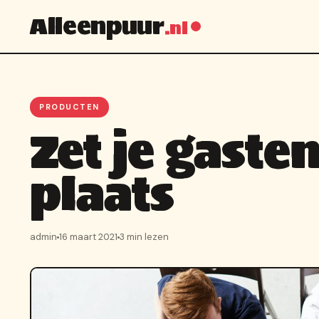
Alleenpuur
.nl
PRODUCTEN
Zet je gaste
plaats
admin
16 maart 2021
3 min lezen