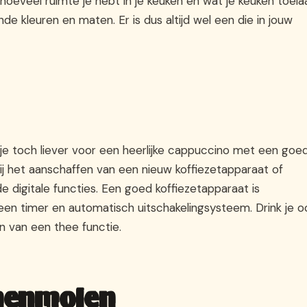
hoeveel ruimte je hebt in je keuken en wat je keuken toelaa
de kleuren en maten. Er is dus altijd wel een die in jouw
ga je toch liever voor een heerlijke cappuccino met een goe
ij het aanschaffen van een nieuw koffiezetapparaat of
e digitale functies. Een goed koffiezetapparaat is
een timer en automatisch uitschakelingsysteem. Drink je o
n van een thee functie.
nenmolen