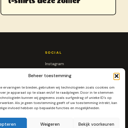
t-shirts deze zomer
SOCIAL
Instagram
LinkedIn
Beheer toestemming
Pinterest
RSS
 ervaringen te bieden, gebruiken wij technologieën zoals cookies om
over je apparaat op te slaan en/of te raadplegen. Door in te stemmen
chnologieën kunnen wij gegevens zoals surfgedrag of unieke ID's op
erwerken. Als je geen toestemming geeft of uw toestemming intrekt, kan
elige invloed hebben op bepaalde functies en mogelijkheden.
epteren
Weigeren
Bekijk voorkeuren