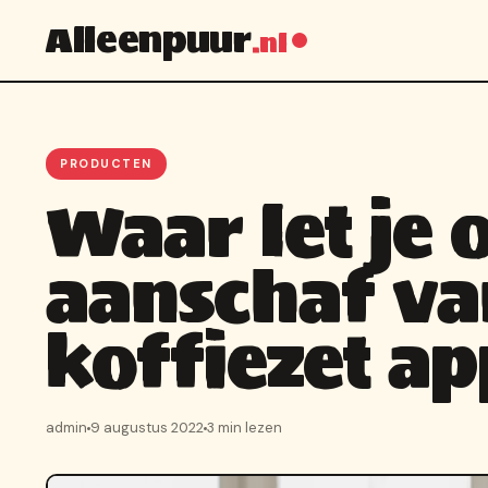
Alleenpuur
.nl
PRODUCTEN
Waar let je 
aanschaf va
koffiezet a
admin
9 augustus 2022
3 min lezen