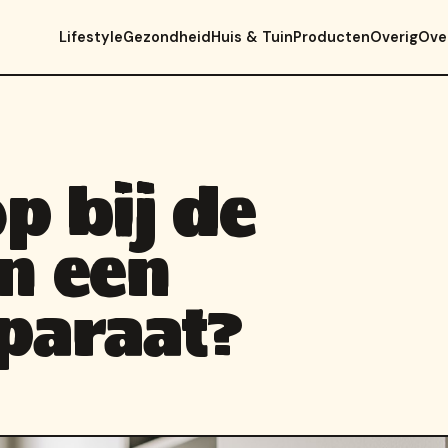
Lifestyle
Gezondheid
Huis & Tuin
Producten
Overig
Ove
op bij de
n een
pparaat?