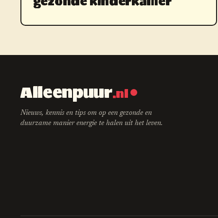
gezonde kinderkamer
Alleenpuur
.nl
Nieuws, kennis en tips om op een gezonde en
duurzame manier energie te halen uit het leven.