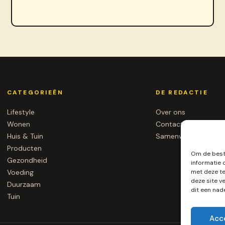
CATEGORIEËN
DE REDACTIE
Lifestyle
Over ons
Wonen
Contact
Huis & Tuin
Samenwerken
Producten
Om de beste
Gezondheid
informatie 
met deze te
Voeding
deze site v
Duurzaam
dit een nad
Tuin
Acc