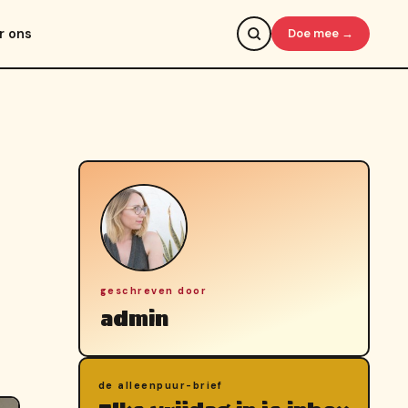
r ons
Doe mee →
geschreven door
admin
de alleenpuur-brief