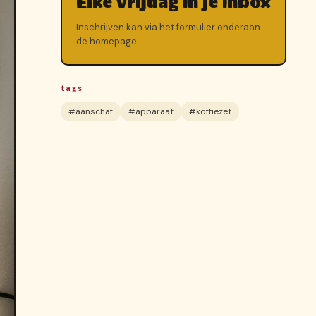
Elke vrijdag in je inbox
Inschrijven kan via het formulier onderaan
de homepage.
tags
#aanschaf
#apparaat
#koffiezet