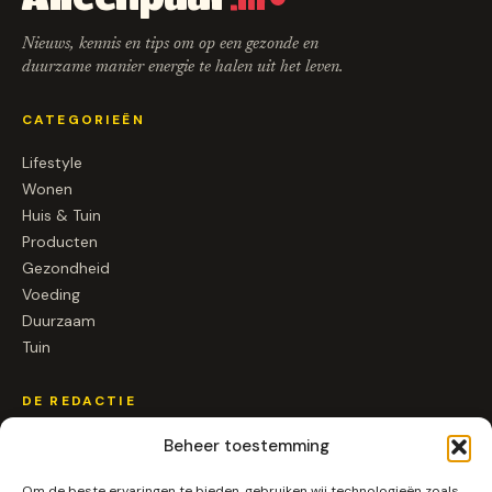
.nl
Nieuws, kennis en tips om op een gezonde en
duurzame manier energie te halen uit het leven.
CATEGORIEËN
Lifestyle
Wonen
Huis & Tuin
Producten
Gezondheid
Voeding
Duurzaam
Tuin
DE REDACTIE
Over ons
Beheer toestemming
Contact
Om de beste ervaringen te bieden, gebruiken wij technologieën zoals