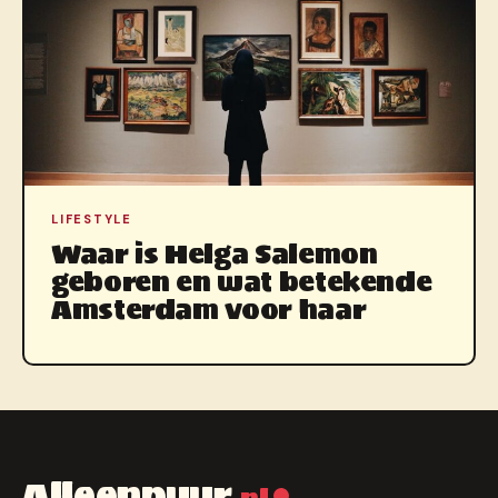
LIFESTYLE
Waar is Helga Salemon
geboren en wat betekende
Amsterdam voor haar
Alleenpuur