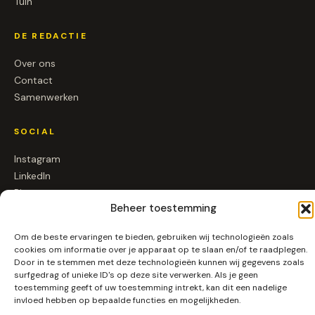
Tuin
DE REDACTIE
Over ons
Contact
Samenwerken
SOCIAL
Instagram
LinkedIn
Pinterest
Beheer toestemming
RSS
Om de beste ervaringen te bieden, gebruiken wij technologieën zoals
cookies om informatie over je apparaat op te slaan en/of te raadplegen.
Door in te stemmen met deze technologieën kunnen wij gegevens zoals
© 2026 Alleenpuur.nl ·
Algemene voorwaarden
·
Privacy
surfgedrag of unieke ID's op deze site verwerken. Als je geen
Gemaakt in Nederland ★
toestemming geeft of uw toestemming intrekt, kan dit een nadelige
invloed hebben op bepaalde functies en mogelijkheden.