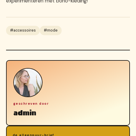
experimenteren met boho-kleding!
#accessoires
#mode
geschreven door
admin
de alleenpuur-brief