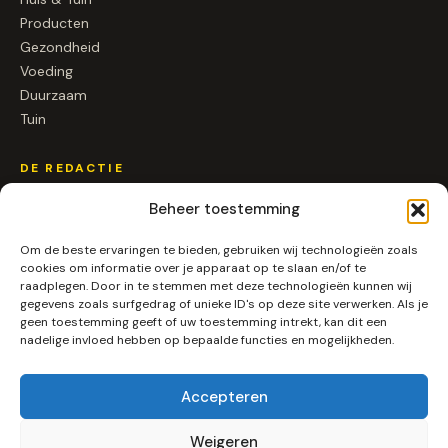
Producten
Gezondheid
Voeding
Duurzaam
Tuin
DE REDACTIE
Over ons
Beheer toestemming
Contact
Om de beste ervaringen te bieden, gebruiken wij technologieën zoals
Samenwerken
cookies om informatie over je apparaat op te slaan en/of te
raadplegen. Door in te stemmen met deze technologieën kunnen wij
gegevens zoals surfgedrag of unieke ID's op deze site verwerken. Als je
SOCIAL
geen toestemming geeft of uw toestemming intrekt, kan dit een
nadelige invloed hebben op bepaalde functies en mogelijkheden.
Instagram
LinkedIn
Pinterest
Accepteren
RSS
Weigeren