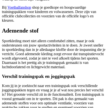
Bij
Voetbalfanshop
shop je goedkope en hoogwaardige
trainingspakken voor kinderen en volwassenen. Deze zijn van
officiële clubcollecties en voorzien van de officiële logo’s en
kleuren.
Ademende stof
Sportkleding moet niet alleen comfortabel zitten, maar je ook
ondersteunen om jouw sportactiviteiten in te doen. Je zweet sneller
in sportkleding dan in je alledaagse kloffie door de inspanning die je
verricht. Goed ademende kleding zorgt ervoor dat transpiratievocht
wordt afgevoerd, zodat je niet te veel afkoelt tijdens het sporten.
Daarnaast is het prettig als je trainingspak gemaakt is van
luchtdoorlatend en lichtgewicht materiaal.
Verschil trainingspak en joggingspak
Kom jij in je zoektocht naar een trainingspak ook verschillende
joggingspakken tegen en vraag je je af wat nou precies het verschil
is? Het grootste verschil zit in de functionaliteit. Een trainingspak is
vooral gemaakt om in te sporten. Dit pak is dus gemaakt van
ademende stoffen voor een optimale ventilatie, voorzien van
praktische zakken voor je spullen en eventueel voorzien van