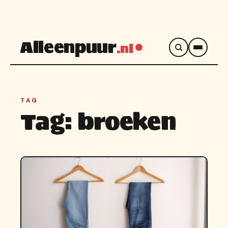
Alleenpuur
.nl
TAG
Tag:
broeken