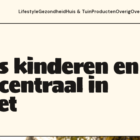
Lifestyle
Gezondheid
Huis & Tuin
Producten
Overig
Ove
s kinderen en
centraal in
et