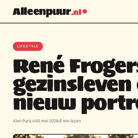
Alleenpuur
.nl
LIFESTYLE
René Froger
gezinsleven 
nieuw portr
Alen Purico
30 mei 2026
5 min lezen