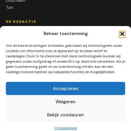
Duurzaam
Tuin
DE REDACTIE
Over ons
Beheer toestemming
Contact
Om de beste ervaringen te bieden, gebruiken wij technologieën zoals
Samenwerken
cookies om informatie over je apparaat op te slaan en/of te
raadplegen. Door in te stemmen met deze technologieën kunnen wij
gegevens zoals surfgedrag of unieke ID's op deze site verwerken. Als je
SOCIAL
geen toestemming geeft of uw toestemming intrekt, kan dit een
nadelige invloed hebben op bepaalde functies en mogelijkheden.
Instagram
LinkedIn
Pinterest
Accepteren
RSS
Weigeren
Bekijk voorkeuren
© 2026 Alleenpuur.nl ·
Algemene voorwaarden
·
Privacy
Gemaakt in Nederland ★
Cookiebeleid