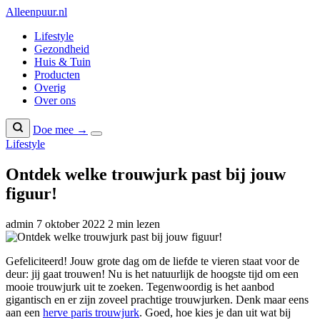
Naar
Alleenpuur
.nl
inhoud
Lifestyle
Gezondheid
Huis & Tuin
Producten
Overig
Over ons
Doe mee →
Lifestyle
Ontdek welke trouwjurk past bij jouw
figuur!
admin
7 oktober 2022
2 min lezen
Gefeliciteerd! Jouw grote dag om de liefde te vieren staat voor de
deur: jij gaat trouwen! Nu is het natuurlijk de hoogste tijd om een
mooie trouwjurk uit te zoeken. Tegenwoordig is het aanbod
gigantisch en er zijn zoveel prachtige trouwjurken. Denk maar eens
aan een
herve paris trouwjurk
. Goed, hoe kies je dan uit wat bij