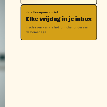
de alleenpuur-brief
Elke vrijdag in je inbox
Inschrijven kan via het formulier onderaan
de homepage.