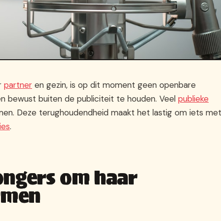
ar
partner
en gezin, is op dit moment geen openbare
even bewust buiten de publiciteit te houden. Veel
publieke
en. Deze terughoudendheid maakt het lastig om iets me
ies
.
ongers om haar
ermen