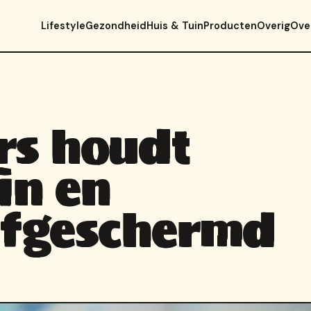
Lifestyle
Gezondheid
Huis & Tuin
Producten
Overig
Ove
rs houdt
in en
afgeschermd