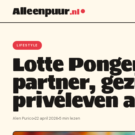
Alleenpuur
.nl
LIFESTYLE
Lotte Ponge
partner, gez
privéleven 
Alen Purico
22 april 2026
5 min lezen