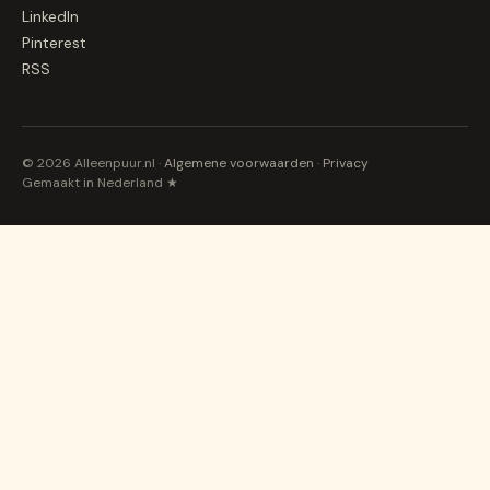
LinkedIn
Pinterest
RSS
© 2026 Alleenpuur.nl ·
Algemene voorwaarden
·
Privacy
Gemaakt in Nederland ★