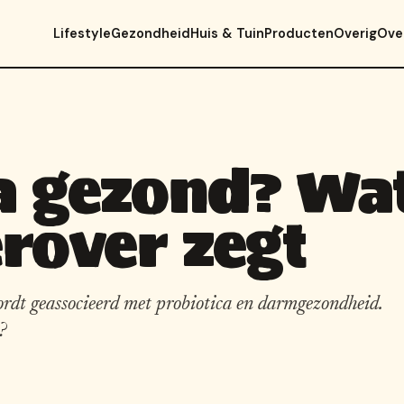
Lifestyle
Gezondheid
Huis & Tuin
Producten
Overig
Ove
a gezond? Wa
rover zegt
rdt geassocieerd met probiotica en darmgezondheid.
?