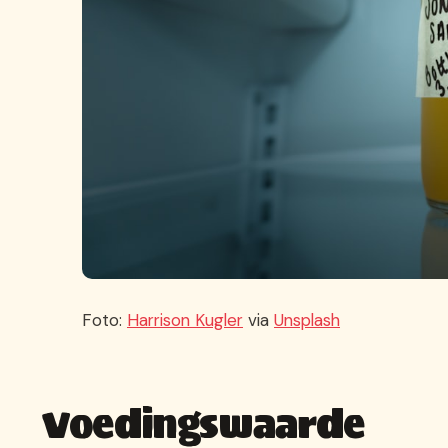
Foto:
Harrison Kugler
via
Unsplash
Voedingswaarde