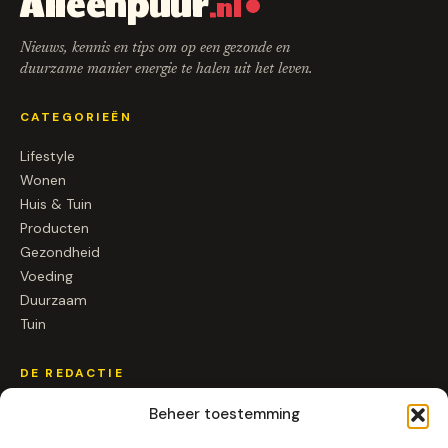
Alleenpuur
.nl
Nieuws, kennis en tips om op een gezonde en
duurzame manier energie te halen uit het leven.
CATEGORIEËN
Lifestyle
Wonen
Huis & Tuin
Producten
Gezondheid
Voeding
Duurzaam
Tuin
DE REDACTIE
Over ons
Beheer toestemming
Contact