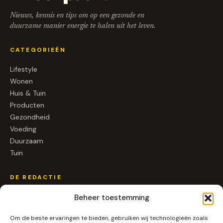
Nieuws, kennis en tips om op een gezonde en
duurzame manier energie te halen uit het leven.
CATEGORIEËN
Lifestyle
Wonen
Huis & Tuin
Producten
Gezondheid
Voeding
Duurzaam
Tuin
DE REDACTIE
Over ons
Beheer toestemming
Contact
Om de beste ervaringen te bieden, gebruiken wij technologieën zoals
Samenwerken