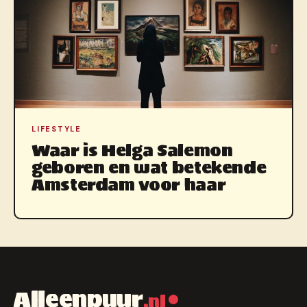
LIFESTYLE
Waar is Helga Salemon
geboren en wat betekende
Amsterdam voor haar
Alleenpuur
.nl