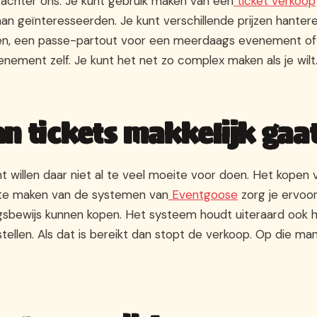
jd achter ons. Je kunt gebruik maken van een
ticket verkoop
n geïnteresseerden. Je kunt verschillende prijzen hantere
en, een passe-partout voor een meerdaags evenement of
nement zelf. Je kunt het net zo complex maken als je wilt
n tickets makkelijk gaa
willen daar niet al te veel moeite voor doen. Het kopen 
k te maken van de systemen van
Eventgoose
zorg je ervoo
gsbewijs kunnen kopen. Het systeem houdt uiteraard ook 
tellen. Als dat is bereikt dan stopt de verkoop. Op die man