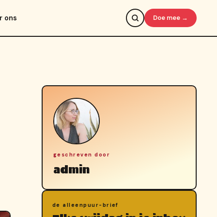
r ons
Doe mee →
geschreven door
admin
de alleenpuur-brief