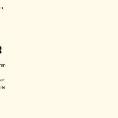
n,
.
t
van
r
het
ier