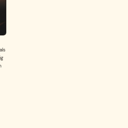
als
ig
n