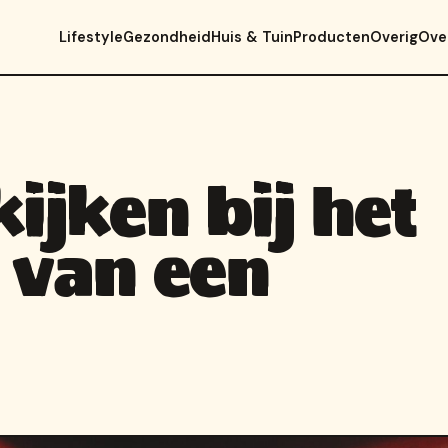
Lifestyle
Gezondheid
Huis & Tuin
Producten
Overig
Ove
kijken bij het
 van een