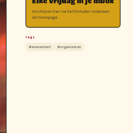
Elke vrijdag in je inbox
Inschrijven kan via het formulier onderaan
de homepage.
tags
#evenement
#organiseren