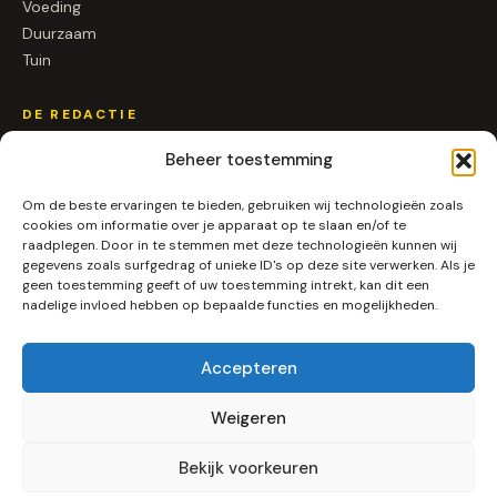
Voeding
Duurzaam
Tuin
DE REDACTIE
Over ons
Beheer toestemming
Contact
Om de beste ervaringen te bieden, gebruiken wij technologieën zoals
Samenwerken
cookies om informatie over je apparaat op te slaan en/of te
raadplegen. Door in te stemmen met deze technologieën kunnen wij
SOCIAL
gegevens zoals surfgedrag of unieke ID's op deze site verwerken. Als je
geen toestemming geeft of uw toestemming intrekt, kan dit een
nadelige invloed hebben op bepaalde functies en mogelijkheden.
Instagram
LinkedIn
Pinterest
Accepteren
RSS
Weigeren
Bekijk voorkeuren
© 2026 Alleenpuur.nl ·
Algemene voorwaarden
·
Privacy