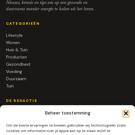
Nieuws, kennis en tips om op een gezonde en
duurzame manier energie te halen uit het leven.
CATEGORIEËN
Lifestyle
Wonen
Huis & Tuin
Producten
Gezondheid
Voeding
Duurzaam
Tuin
DE REDACTIE
Over ons
Beheer toestemming
Contact
Om de beste ervaringen te bieden, gebruiken wij technologieën zoals
Samenwerken
cookies om informatie over je apparaat op te slaan en/of te