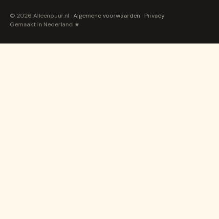
© 2026 Alleenpuur.nl ·
Algemene voorwaarden
·
Privacy
Gemaakt in Nederland ★