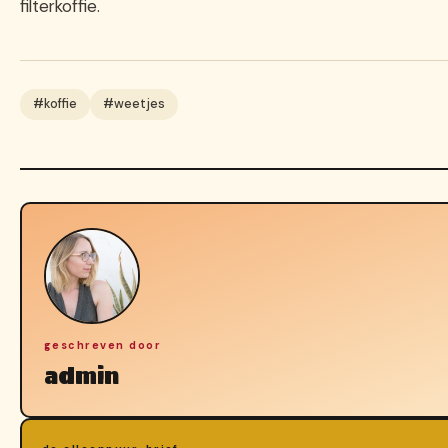
filterkoffie.
#koffie
#weetjes
geschreven door
admin